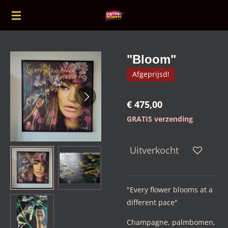
Ga
direct
naar
de
"Bloom"
hoofdinhoud
Afgeprijsd!
€ 475,00
GRATIS verzending
Uitverkocht
"Every flower blooms at a
different pace"
Champagne, palmbomen,