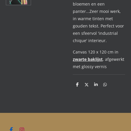
bloemen en een
panter...Zeer mooi werk,
in warme tinten met
gouden tekst. Perfect voor
een sfeervol 'industrial
chique' interieur.
Canvas 120 x 120 cm in
zwarte baklijst
, afgewerkt
met glossy vernis
D
D
S
D
e
e
h
e
l
e
a
l
e
l
r
e
n
e
n