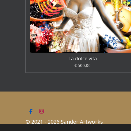
La dolce vita
€ 500,00
F
I
a
n
© 2021 - 2026 Sander Artworks
c
s
e
t