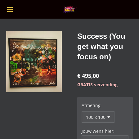
Ga
direct
naar
de
Success (You
hoofdinhoud
get what you
focus on)
€ 495,00
GRATIS verzending
Afmeting
Jouw wens hier: