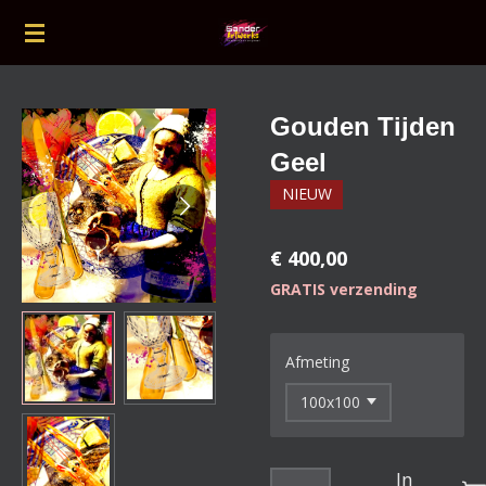
Ga
direct
naar
de
Gouden Tijden
hoofdinhoud
Geel
NIEUW
€ 400,00
GRATIS verzending
Afmeting
In