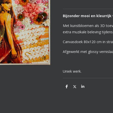
Bijzonder mooi en kleurrijk
Met kunstbloemen als 3D toevo
extra muzikale beleving tijden
Canvasdoek 80x120 cm in strak
Afgewerkt met glossy vernisla
Uniek werk.
D
D
S
e
e
h
l
e
a
e
l
r
n
e