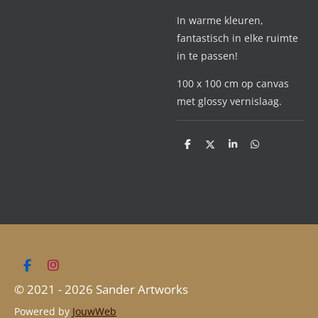
In warme kleuren,
fantastisch in elke ruimte
in te passen!
100 x 100 cm op canvas
met glossy vernislaag.
D
D
S
D
e
e
h
e
l
e
a
l
e
l
r
e
n
e
n
F
I
a
n
© 2021 - 2026 Sander Artworks
c
s
e
t
Powered by
JouwWeb
b
a