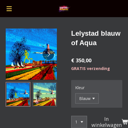
Ga
direct
naar
de
Lelystad blauw
hoofdinhoud
of Aqua
€ 350,00
GRATIS verzending
Kleur
In
winkelwagen