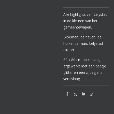
Alle highlights van Lelystad
in de kleuren van het
gemeentewapen.
Bloemen, de haven, de
hurkende man, Lelystad
airport...
80 x 80 cm op canvas,
afgewerkt met een beetje
glitter en een zijdeglans
vernislaag.
D
D
S
D
e
e
h
e
l
e
a
l
e
l
r
e
n
e
n