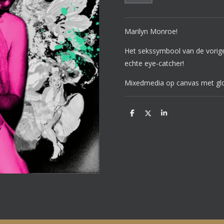
Marilyn Monroe!
Het sekssymbool van de vorig
echte eye-catcher!
Mixedmedia op canvas met glo
D
D
S
e
e
h
l
e
a
e
l
r
n
e