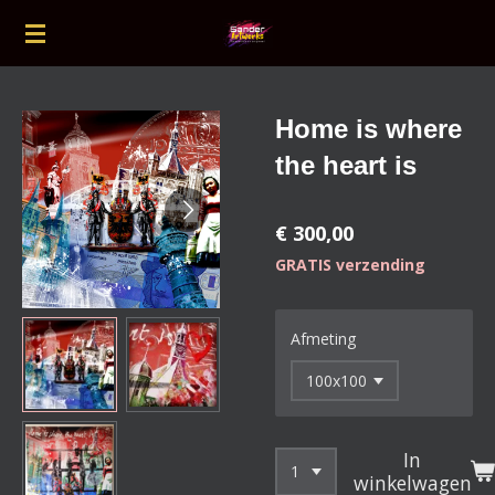
Ga
direct
naar
de
Home is where
hoofdinhoud
the heart is
€ 300,00
GRATIS verzending
Afmeting
In
winkelwagen