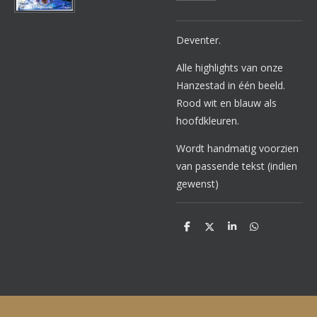
Deventer.
Alle highlights van onze
Hanzestad in één beeld.
Rood wit en blauw als
hoofdkleuren.
Wordt handmatig voorzien
van passende tekst (indien
gewenst)
D
D
S
D
e
e
h
e
l
e
a
l
e
l
r
e
n
e
n